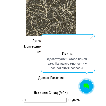
Артикул:
SW2528540067
Производитель: Stewo International AG
Страна: Швейцария
Ирина
532.00 ₽
Здравствуйте! Готова помочь
вам. Напишите мне, если у
399.36 ₽
вас появятся вопросы.
Дизайн: Растения
Наличие:
Склад (МСК)
-
+
Купить