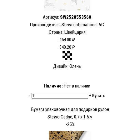
Артикул:
SW2528553560
Производитель: Stewo International AG
Страна: Швейцария
454.00 ₽
340.20 ₽
Дизайн: Олень
Наличие:
Нет в наличии
-
+
Купить
Бумага упаковочная для подарков рулон
Stewo Cedric, 0.7 x 1.5 м
-25%