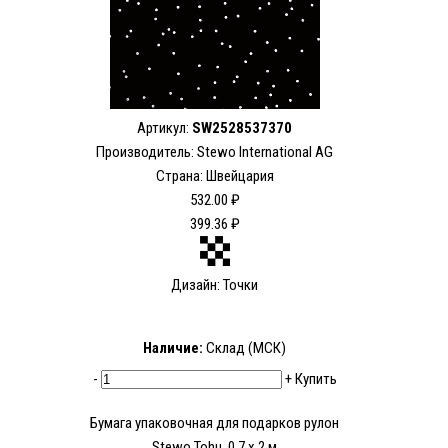
Артикул:
SW2528537370
Производитель: Stewo International AG
Страна: Швейцария
532.00 ₽
399.36 ₽
Дизайн: Точки
Наличие:
Склад (МСК)
-
+
Купить
Бумага упаковочная для подарков рулон
Stewo Tohu, 0.7 x 2 м