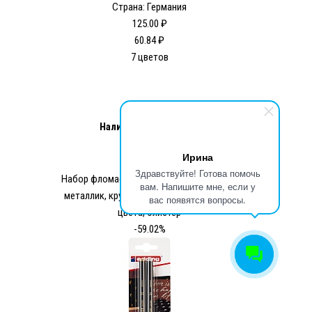
Страна: Германия
125.00 ₽
60.84 ₽
7 цветов
Наличие:
Склад (МСК)
КУПИТЬ
Ирина
Здравствуйте! Готова помочь
Набор фломастеров цветных edding 1200
вам. Напишите мне, если у
металлик, круглый наконечник, 1-3 мм, 2
вас появятся вопросы.
цвета, блистер
-59.02%