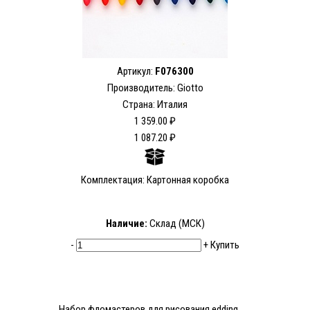
Артикул:
F076300
Производитель: Giotto
Страна: Италия
1 359.00 ₽
1 087.20 ₽
Комплектация: Картонная коробка
Наличие:
Склад (МСК)
-
+
Купить
Набор фломастеров для рисования edding