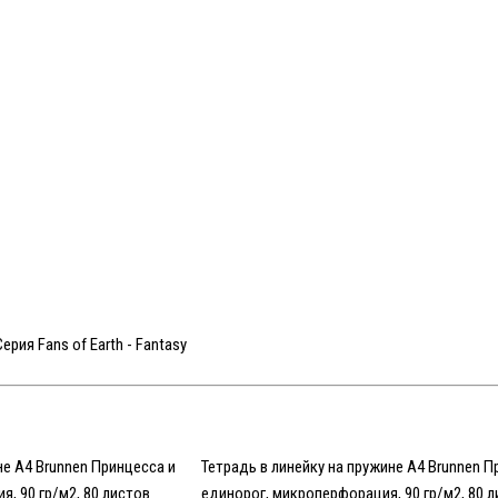
рия Fans of Earth - Fantasy
не А4 Brunnen Принцесса и
Тетрадь в линейку на пружине А4 Brunnen П
, 90 гр/м2, 80 листов
единорог, микроперфорация, 90 гр/м2, 80 