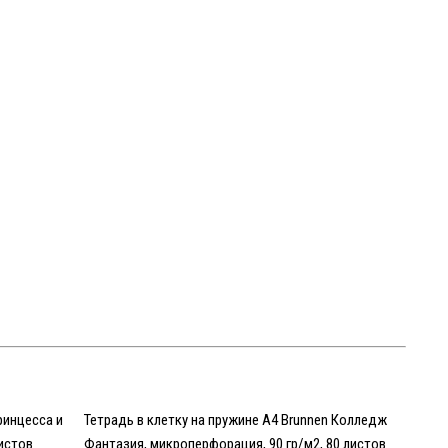
ринцесса и
Тетрадь в клетку на пружине А4 Brunnen Колледж
листов
Фантазия, микроперфорация, 90 гр/м2, 80 листов