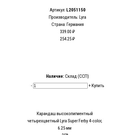
Артикул:
L2051150
Производитель: Lyra
Страна: Германия
339.00 ₽
254.25 ₽
Наличие:
Склад (ССП)
-
+
Купить
Карандаш высокопигментный
четырехцветный Lyra Super Ferby 4-color,
6.25 мм