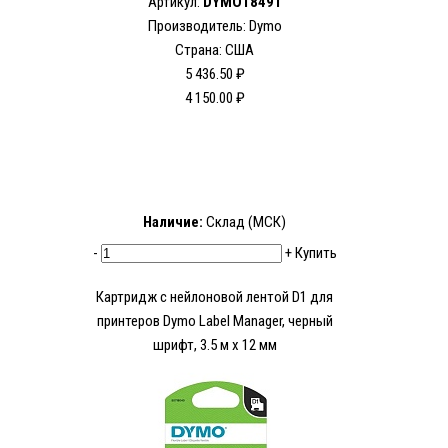
Артикул:
DYMO18491
Производитель: Dymo
Страна: США
5 436.50 ₽
4 150.00 ₽
Наличие:
Склад (МСК)
-
+
Купить
Картридж с нейлоновой лентой D1 для
принтеров Dymo Label Manager, черный
шрифт, 3.5 м x 12 мм