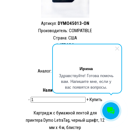
Артикул:
DYMO45013-ON
Производитель: COMPATIBLE
Страна: США
1 477.35 ₽
1 102.50 ₽
Ирина
Аналог: DYMO45013/S0720530
Здравствуйте! Готова помочь
вам. Напишите мне, если у
вас появятся вопросы.
Наличие:
Нет в наличии
-
+
Купить
Картридж с бумажной лентой для
принтера Dymo LetraTag, черный шрифт, 12
мм х 4 м, блистер