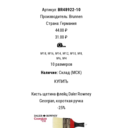
Артикул:
BR48922-10
Производитель: Brunnen
Страна: Германия
44.00 ₽
31.00 ₽
№18, №16, №14, №12, №10, №8,
№6, №4
10 размеров
Наличие:
Склад (МСК)
КУПИТЬ
Кисть щетина флейц Daler Rowney
Georgian, короткая ручка
-25%