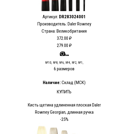
Артикул:
DR283024001
Производитель: Daler Rowney
Страна: Великобритания
372.00 ₽
279.00 ₽
№10, №8, №6, №4, №2, №1,
6 размеров
Наличие:
Склад (МСК)
КУПИТЬ
Кисть щетина удлиненная плоская Daler
Rowney Georgian, длинная ручка
-25%