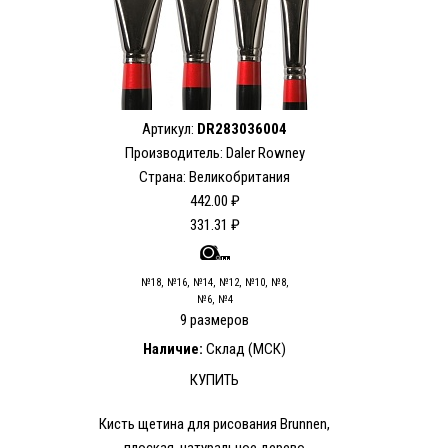
Артикул:
DR283036004
Производитель: Daler Rowney
Страна: Великобритания
442.00 ₽
331.31 ₽
№18, №16, №14, №12, №10, №8,
№6, №4
9 размеров
Наличие:
Склад (МСК)
КУПИТЬ
Кисть щетина для рисования Brunnen,