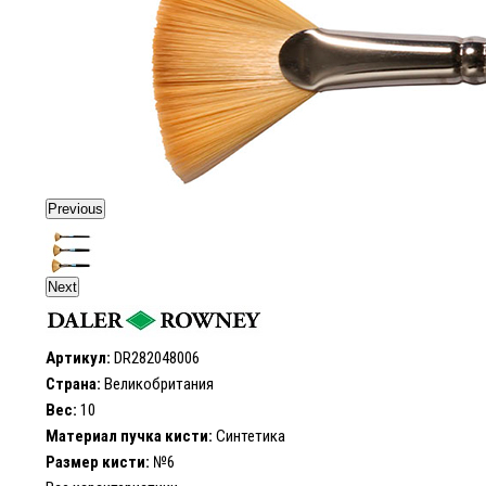
Previous
Next
Артикул:
DR282048006
Страна:
Великобритания
Вес:
10
Материал пучка кисти:
Синтетика
Размер кисти:
№6