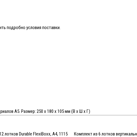
ить подробно условия поставки.
лов А5. Размер: 250 x 180 x 105 мм (В x Ш x Г)
2 лотков Durable FlexiBoxx, A4, 1115
Комплект из 6 лотков вертикальн