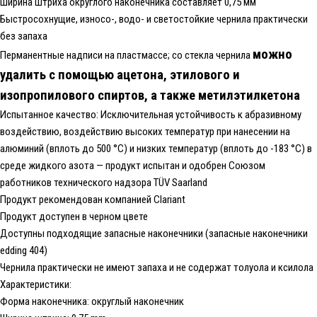
Ширина штриха округлого наконечника составляет 0,75 мм
Быстросохнущие, износо-, водо- и светостойкие чернила практически
без запаха
можно
Перманентные надписи на пластмассе; со стекла чернила
удалить с помощью ацетона, этилового и
изопропилового спиртов, а также метилэтилкетона
Испытанное качество: Исключительная устойчивость к абразивному
воздействию, воздействию высоких температур при нанесении на
алюминий (вплоть до 500 °C) и низких температур (вплоть до -183 °C) в
среде жидкого азота — продукт испытан и одобрен Союзом
работников технического надзора TÜV Saarland
Продукт рекомендован компанией Clariant
Продукт доступен в черном цвете
Доступны подходящие запасные наконечники (запасные наконечники
edding 404)
Чернила практически не имеют запаха и не содержат толуола и ксилола
Характеристики:
Форма наконечника: округлый наконечник