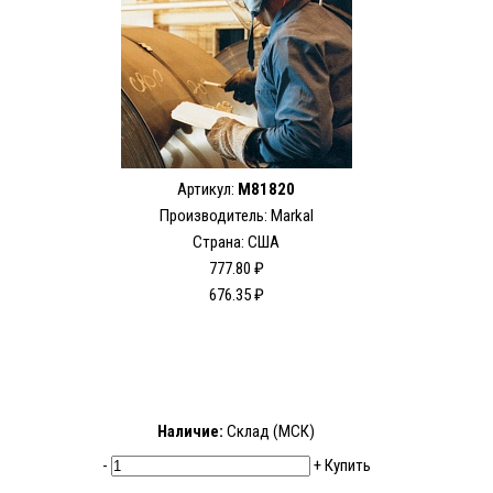
Артикул:
M81820
Производитель: Markal
Страна: США
777.80 ₽
676.35 ₽
Наличие:
Склад (МСК)
-
+
Купить