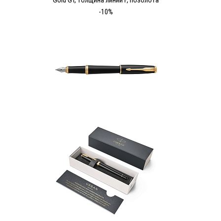
Gold GT, толщина линии F, позолота
-10%