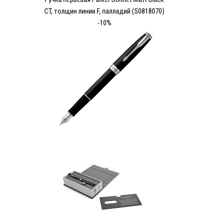
CT, толщин линии F, палладий (S0818070)
-10%