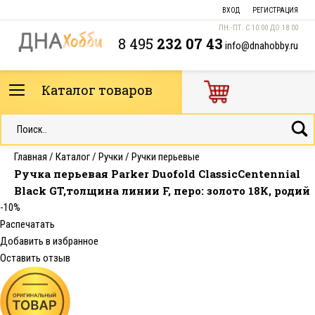
ВХОД
РЕГИСТРАЦИЯ
ПН.-ПТ. С 10:00 ДО 18:00
8 495
232 07 43
info@dnahobby.ru
Каталог товаров
Главная
/
Каталог
/
Ручки
/
Ручки перьевые
Ручка перьевая Parker Duofold ClassicCentennial
Black GT,толщина линии F, перо: золото 18К, родий
-10%
Распечатать
Добавить в избранное
Оставить отзыв