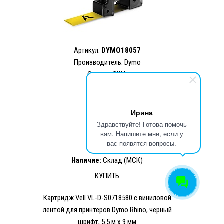
Артикул:
DYMO18057
Производитель: Dymo
Страна: США
6 500.00 ₽
5 525.00 ₽
2 цвета
Ирина
Здравствуйте! Готова помочь
вам. Напишите мне, если у
вас появятся вопросы.
Наличие:
Склад (МСК)
КУПИТЬ
Картридж Vell VL-D-S0718580 c виниловой
лентой для принтеров Dymo Rhino, черный
шрифт, 5.5 м x 9 мм