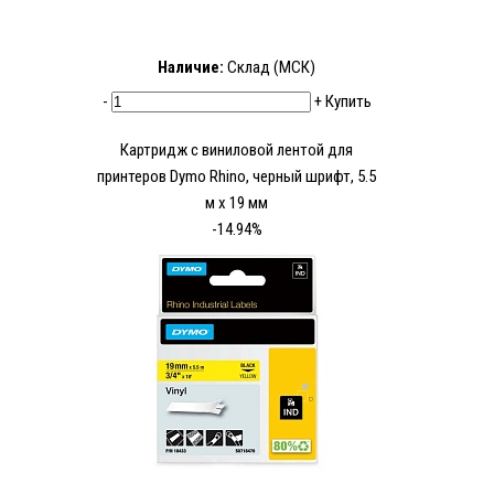
Наличие:
Склад (МСК)
-
+
Купить
Картридж c виниловой лентой для
принтеров Dymo Rhino, черный шрифт, 5.5
м x 19 мм
-14.94%