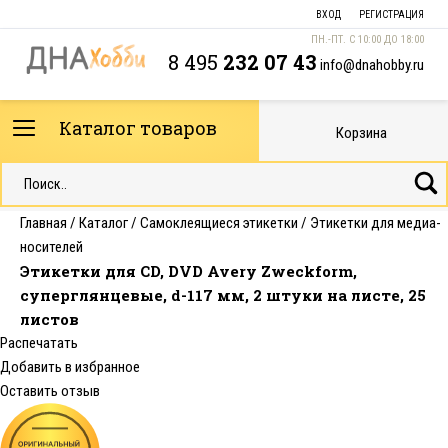
ВХОД
РЕГИСТРАЦИЯ
ПН.-ПТ. С 10:00 ДО 18:00
8 495
232 07 43
info@dnahobby.ru
Каталог товаров
Корзина
Главная
/
Каталог
/
Самоклеящиеся этикетки
/
Этикетки для медиа-
носителей
Этикетки для CD, DVD Avery Zweckform,
суперглянцевые, d-117 мм, 2 штуки на листе, 25
листов
Распечатать
Добавить в избранное
Оставить отзыв