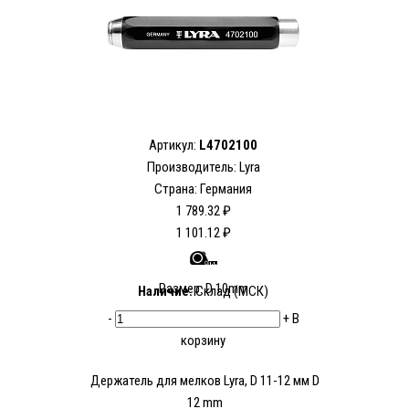
Артикул:
L4702100
Производитель:
Lyra
Страна: Германия
1 789.32 ₽
1 101.12 ₽
Размер: D 10mm
Наличие:
Склад (МСК)
-
+
В
корзину
Держатель для мелков Lyra, D 11-12 мм D
12 mm