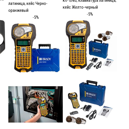
kit- ENG, клавиатура латиница,
латиница, кейс Черно-
кейс Желто-черный
оранжевый
-5%
-5%