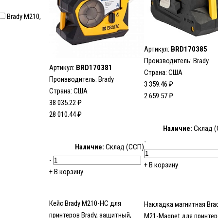
Brady M210,
Артикул:
BRD170385
Производитель:
Brady
Артикул:
BRD170381
Страна: США
Производитель:
Brady
3 359.46 ₽
Страна: США
2 659.57 ₽
38 035.22 ₽
28 010.44 ₽
Наличие:
Склад (
-
Наличие:
Склад (ССП)
-
+
В корзину
+
В корзину
Кейс Brady M210-HC для
Накладка магнитная Bra
принтеров Brady, защитный,
M21-Magnet для принте