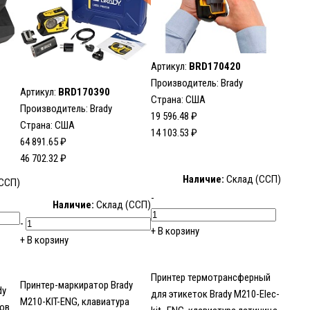
Артикул:
BRD170420
Производитель:
Brady
Артикул:
BRD170390
Страна: США
Производитель:
Brady
19 596.48 ₽
Страна: США
14 103.53 ₽
64 891.65 ₽
46 702.32 ₽
Наличие:
Склад (ССП)
ССП)
-
Наличие:
Склад (ССП)
-
+
В корзину
+
В корзину
Принтер термотрансферный
Принтер-маркиратор Brady
dy
для этикеток Brady M210-Elec-
M210-KIT-ENG, клавиатура
ров