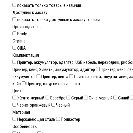
показать только товары в наличии
Доступны к заказу
показать только доступные к заказу товары
Производитель
Brady
Страна
США
Комплектация
Принтер, аккумулятор, адаптер, USB кабель, переходник, риббо
Принтер, кейс, 2 ленты, аккумулятор, адаптер
Принтер, кейс, ле
аккумулятор
Принтер, лента
Принтер, лента, шнур питания, з
кейс
Принтер, шнур питания, лента
Цвет
Желто-черный
Серебро
Серый
Сине-черный
Синий
Черно-оранжевый
Черный
Материал
Нержавеющая сталь
Полиэстер
Особенность