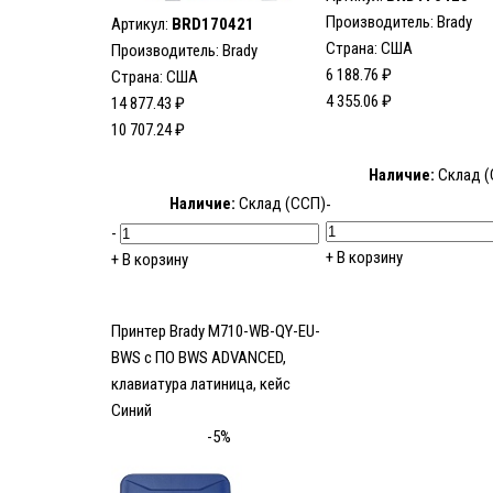
Производитель:
Brady
Артикул:
BRD170421
Страна: США
Производитель:
Brady
6 188.76 ₽
Страна: США
4 355.06 ₽
14 877.43 ₽
10 707.24 ₽
Наличие:
Склад (
Наличие:
Склад (ССП)
-
-
+
В корзину
+
В корзину
Принтер Brady M710-WB-QY-EU-
BWS c ПО BWS ADVANCED,
клавиатура латиница, кейс
Синий
-5%