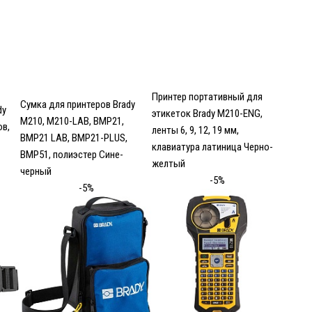
Принтер портативный для
Сумка для принтеров Brady
dy
этикеток Brady M210-ENG,
M210, M210-LAB, BMP21,
ов,
ленты 6, 9, 12, 19 мм,
BMP21 LAB, BMP21-PLUS,
клавиатура латиница Черно-
BMP51, полиэстер Сине-
желтый
черный
-5%
-5%