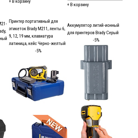
+
В корзину
+
В корзину
Принтер портативный для
M21-
Аккумулятор литий-ионный
этикеток Brady M211, ленты 6,
ady,
для принтеров Brady Серый
9, 12, 19 мм, клавиатура
рный
-5%
латиница, кейс Черно-желтый
-5%