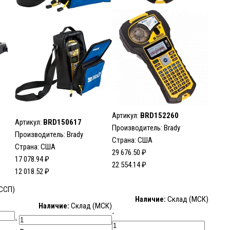
Артикул:
BRD152260
Артикул:
BRD150617
Производитель:
Brady
Производитель:
Brady
Страна: США
Страна: США
29 676.50 ₽
17 078.94 ₽
22 554.14 ₽
12 018.52 ₽
ССП)
Наличие:
Склад (МСК)
Наличие:
Склад (МСК)
-
-