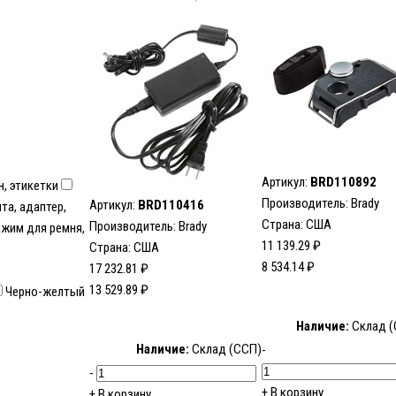
Артикул:
BRD110892
н, этикетки
Производитель:
Brady
Артикул:
BRD110416
нта, адаптер,
Страна: США
Производитель:
Brady
ажим для ремня,
11 139.29 ₽
Страна: США
8 534.14 ₽
17 232.81 ₽
13 529.89 ₽
Черно-желтый
Наличие:
Склад (
Наличие:
Склад (ССП)
-
-
+
В корзину
+
В корзину