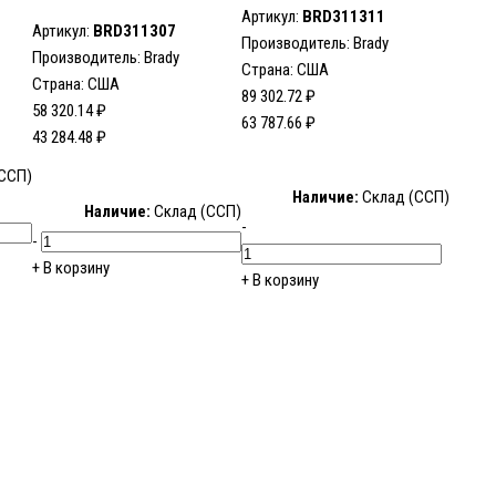
Артикул:
BRD311311
Артикул:
BRD311307
Производитель:
Brady
Производитель:
Brady
Страна: США
Страна: США
89 302.72 ₽
58 320.14 ₽
63 787.66 ₽
43 284.48 ₽
ССП)
Наличие:
Склад (ССП)
Наличие:
Склад (ССП)
-
-
+
В корзину
+
В корзину