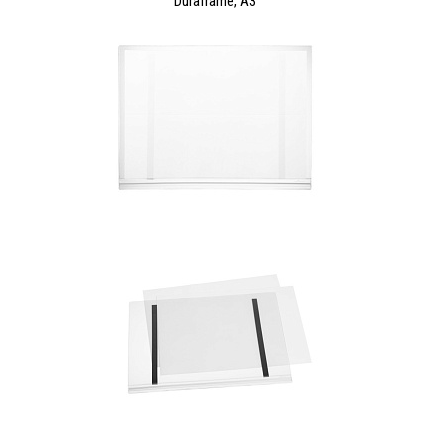
Duraframe, А3