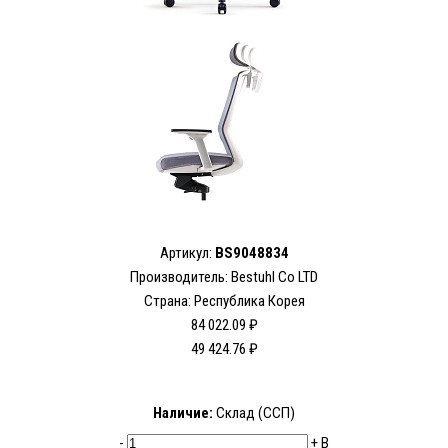
Артикул:
BS9048834
Производитель:
Bestuhl Co LTD
Страна: Республика Корея
84 022.09 ₽
49 424.76 ₽
Наличие:
Склад (ССП)
-
+
В