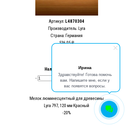
Артикул:
L4870304
Производитель:
Lyra
Страна: Германия
536.05 ₽
220.00 ₽
Ирина
Наличие:
Нет в наличии
Здравствуйте! Готова помочь
-
+
В
вам. Напишите мне, если у
корзину
вас появятся вопросы.
Мелок люминесцентный для древесины
Lyra 797, 120 мм Красный
-20%