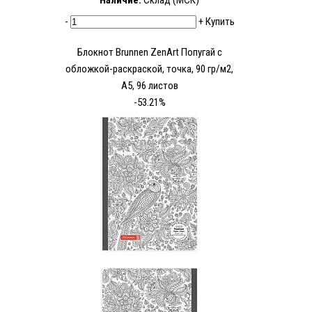
Наличие:
Склад (МСК)
-
+
Купить
Блокнот Brunnen ZenArt Попугай с
обложкой-раскраской, точка, 90 гр/м2,
А5, 96 листов
-53.21%