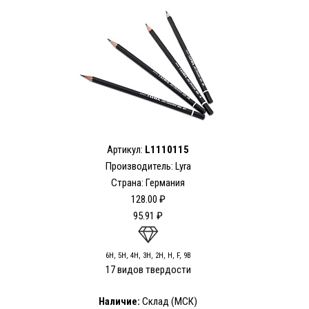
Артикул:
L1110115
Производитель: Lyra
Страна: Германия
128.00 ₽
95.91 ₽
6Н, 5H, 4Н, 3Н, 2H, H, F, 9В
17 видов твердости
Наличие:
Склад (МСК)