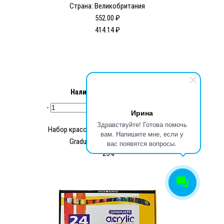
Страна: Великобритания
552.00 ₽
414.14 ₽
Наличие:
Нет в наличии
-
+
Купить
Ирина
Здравствуйте! Готова помочь
Набор красок акриловых Daler Rowney
вам. Напишите мне, если у
Graduate, 22 мл, 24 цвета
вас появятся вопросы.
-25%