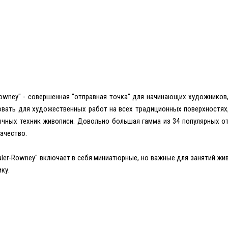
-Rowney" - совершенная "отправная точка" для начинающих художников
ать для художественных работ на всех традиционных поверхностях, та
ычных техник живописи. Довольно большая гамма из 34 популярных о
ачество.
 "Daler-Rowney" включает в себя миниатюрные, но важные для занятий ж
ку.