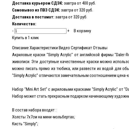
Доставка курьером СДЭК:
завтра от 400 руб.
Самовывоз из ПВЗ СДЭК:
завтра от 320 руб.
Доставка в постамат:
завтра от 320 руб.
Количество:
-
+
В корзину
Купить в 1 клик
Описание
Характеристики
Видео
Сертификат
Отзывы
Акриловые краски "Simply Acrylic" от английской фирмы "Daler
живописи. Эти доступные качественные краски можно использов
можно писать прямо из тюбика, или развести их водой для об
"Simply Acrylic" отличаются замечательным соотношением цена-к
Набор "Mini Art Set" с акриловыми красками "Simply Acrylic" от
Набор может стать прекрасным подарком начинающему художни
В состав набора входят :
Холсты 7х7см на мини-мольбертах;
Кисть "Simply";