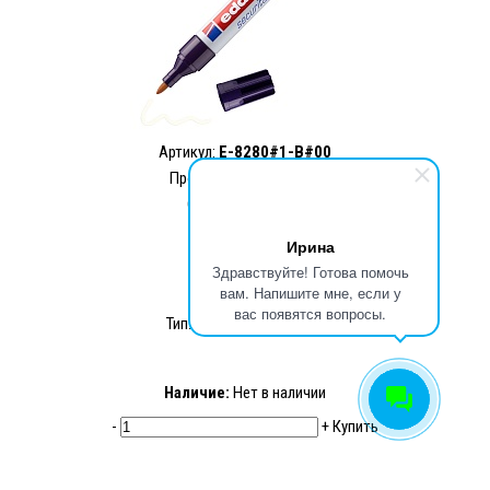
Артикул:
E-8280#1-B#00
Производитель: edding
Страна: Германия
770.54 ₽
Ирина
583.74 ₽
Здравствуйте! Готова помочь
вам. Напишите мне, если у
вас появятся вопросы.
Тип: Ультрафиолетовый
Наличие:
Нет в наличии
-
+
Купить