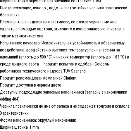
Ширина штриха округлого наконечника составляет 1 мм
Быстросохнущие, износо-, водо- и светостойкие чернила практически
без запаха
Перманентные надписи на пластмассе; со стекла чернила можно
удалить с помощью ацетона, этилового и изопропилового спиртов, а
также метилэтилкетона
Испытанное качество: Исключительная устойчивость к абразивному
воздействию, воздействию высоких температур при нанесении на
алюминий (вплоть до 500 °C) и низких температур (вплоть до -183 °C) в
среде жидкого азота — продукт испытан и одобрен Союзом
работников технического надзора TÜV Saarland
Продукт рекомендован компанией Clariant
Продукт доступен в черном цвете
Доступны подходящие запасные наконечники (запасные наконечники
edding 404)
Чернила практически не имеют запаха и не содержат толуола и ксилола
Характеристики:
Форма наконечника: округлый наконечник
Ширина штриха: 1 mm