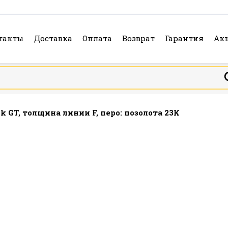
такты
Доставка
Оплата
Возврат
Гарантия
Ак
 GT, толщина линии F, перо: позолота 23К