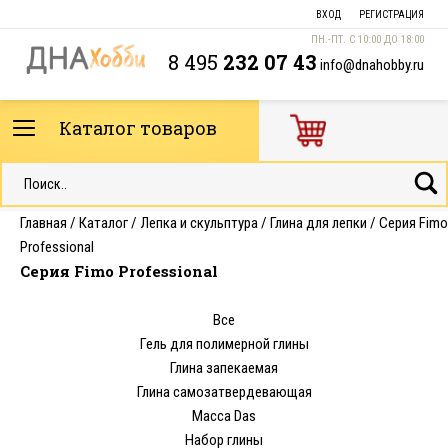
ВХОД
РЕГИСТРАЦИЯ
ПН.-ПТ. С 10:00 ДО 18:00
8 495
232 07 43
info@dnahobby.ru
Каталог товаров
Главная
/
Каталог
/
Лепка и скульптура
/
Глина для лепки
/
Серия Fimo
Professional
Серия Fimo Professional
Все
Гель для полимерной глины
Глина запекаемая
Глина самозатвердевающая
Масса Das
Набор глины