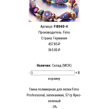
Артикул:
FI8040-4
Производитель:
Fimo
Страна: Германия
457.85 ₽
365.00 ₽
Наличие:
Склад (МСК)
-
+
В
корзину
Глина полимерная для лепки Fimo
Рrofessional, запекаемая, 57 гр Ярко-
зеленый
-5%