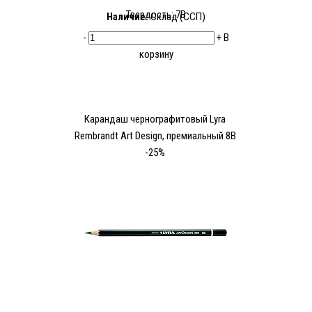
Твердость: 7В
Наличие:
Склад (ССП)
-
+
В
корзину
Карандаш чернографитовый Lyra
Rembrandt Art Design, премиальный 8В
-25%