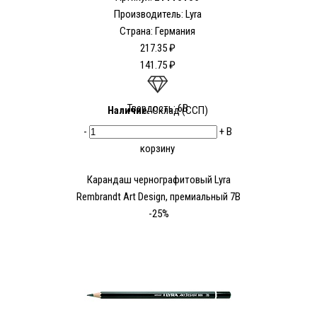
Производитель:
Lyra
Страна: Германия
217.35 ₽
141.75 ₽
Твердость: 6В
Наличие:
Склад (ССП)
-
+
В
корзину
Карандаш чернографитовый Lyra
Rembrandt Art Design, премиальный 7В
-25%