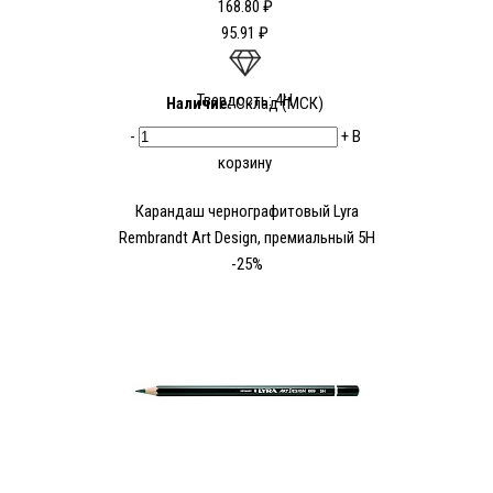
168.80 ₽
95.91 ₽
Твердость: 4Н
Наличие:
Склад (МСК)
-
+
В
корзину
Карандаш чернографитовый Lyra
Rembrandt Art Design, премиальный 5H
-25%