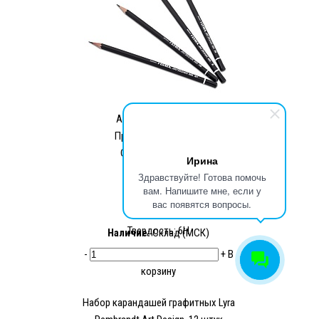
Артикул:
L1110116
Производитель:
Lyra
Страна: Германия
Ирина
164.44 ₽
Здравствуйте! Готова помочь
100.27 ₽
вам. Напишите мне, если у
вас появятся вопросы.
Твердость: 6Н
Наличие:
Склад (МСК)
-
+
В
корзину
Набор карандашей графитных Lyra