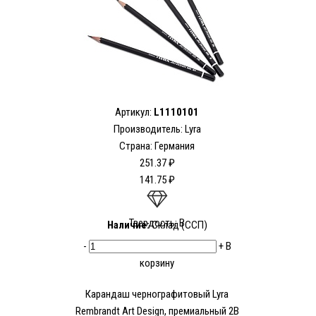
Артикул:
L1110101
Производитель:
Lyra
Страна: Германия
251.37 ₽
141.75 ₽
Твердость: B
Наличие:
Склад (ССП)
-
+
В
корзину
Карандаш чернографитовый Lyra
Rembrandt Art Design, премиальный 2В