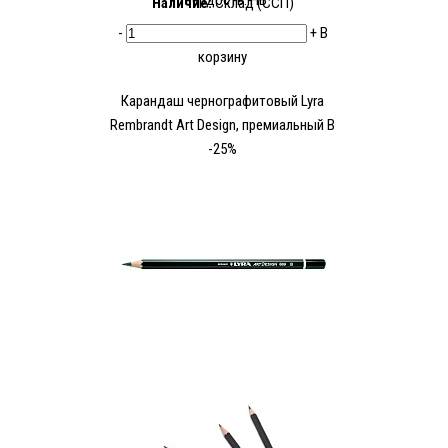
Твердость: HB
Наличие:
Склад (ССП)
-
+
В
корзину
Карандаш чернографитовый Lyra
Rembrandt Art Design, премиальный B
-25%