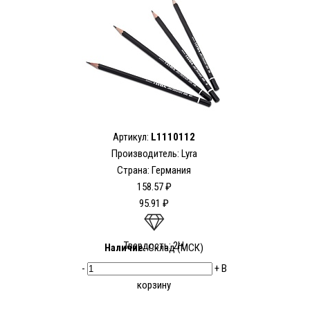
Артикул:
L1110112
Производитель:
Lyra
Страна: Германия
158.57 ₽
95.91 ₽
Твердость: 2H
Наличие:
Склад (МСК)
-
+
В
корзину