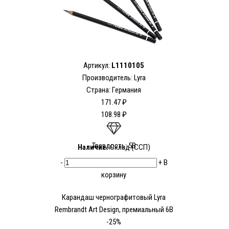
Артикул:
L1110105
Производитель:
Lyra
Страна: Германия
171.47 ₽
108.98 ₽
Твердость: 5В
Наличие:
Склад (ССП)
-
+
В
корзину
Карандаш чернографитовый Lyra
Rembrandt Art Design, премиальный 6В
-25%