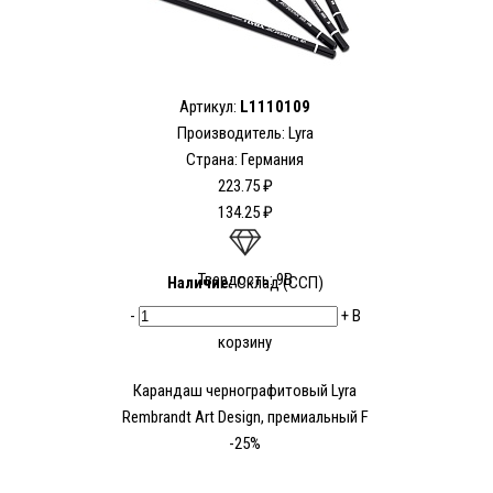
Артикул:
L1110109
Производитель:
Lyra
Страна: Германия
223.75 ₽
134.25 ₽
Твердость: 9В
Наличие:
Склад (ССП)
-
+
В
корзину
Карандаш чернографитовый Lyra
Rembrandt Art Design, премиальный F
-25%