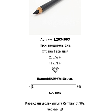
Артикул:
L2034003
Производитель:
Lyra
Страна: Германия
205.59 ₽
117.71 ₽
Твердость: H
Наличие:
Нет в наличии
-
+
В
корзину
Карандаш угольный Lyra Rembrandt 309,
черный 5В