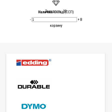
Твердость: 2В
Наличие:
Склад (ССП)
-
+
В
корзину