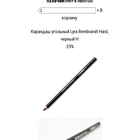
Твердость: 8В
Наличие:
Нет в наличии
-
+
В
корзину
Карандаш угольный Lyra Rembrandt Hard,
черный H
-25%