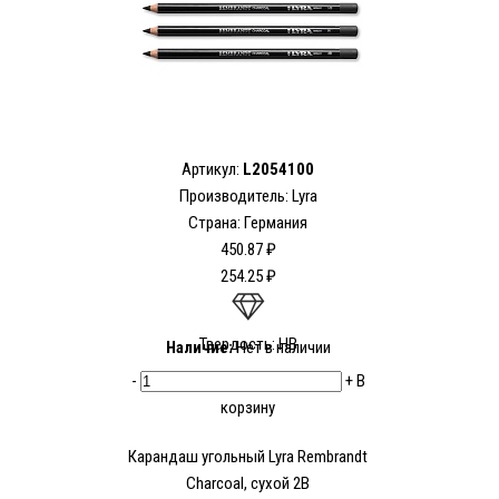
Артикул:
L2054100
Производитель:
Lyra
Страна: Германия
450.87 ₽
254.25 ₽
Твердость: HB
Наличие:
Нет в наличии
-
+
В
корзину
Карандаш угольный Lyra Rembrandt
Charcoal, сухой 2В